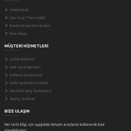
Hakkımızda
Üye Girişi / Yeni Üyelik
Banka Hesap Numaraları
Bize Ulaşın
MÜŞTERİ HİZMETLERİ
Gizlilik Bildirimi
İade- İptal İşlemleri
Kullanıcı Sözleşmesi
KVKK Aydınlatma Metni
Mesafeli Satış Sözleşmesi
Sipariş Teslimat
BİZE ULAŞIN
Her türlü bilgi, için aşağıdaki iletişim araçlarını kullanarak bize
ulaşabilirsiniz.