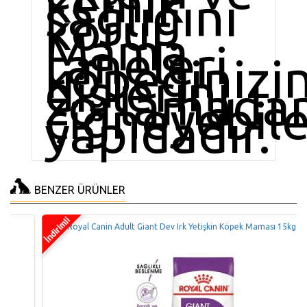
kemik
sağlığını
korur.
Mama
taneleri
köpeğinizi
dişlerini
zorlamada
çiğneyebil
yapıdadır.
BENZER ÜRÜNLER
Royal Canin Adult Giant Dev Irk Yetişkin Köpek Maması 15kg