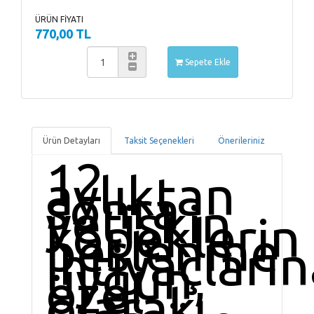
ÜRÜN FİYATI
770,00 TL
Sepete Ekle
Ürün Detayları
Taksit Seçenekleri
Önerileriniz
12
aylıktan
sonra
yetişkin
köpeklerin
beslenme
ihtiyaçları
uygun,
özel
olarak