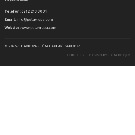
Telefon:
0212 213 30 31
Email:
info@petavrupa.com
Website:
www.petavrupa.com
© 2026PET AVRUPA - TÜM HAKLARI SAKLIDIR.
ETIKETLER
DESIGN BY EXIM BILIŞIM