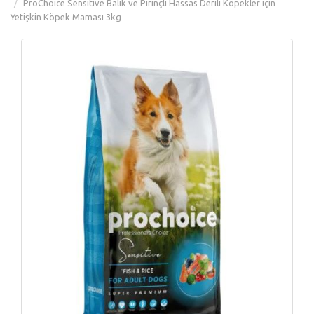
ProChoice Sensitive Balık ve Pirinçli Hassas Derili Köpekler için
Yetişkin Köpek Maması 3kg