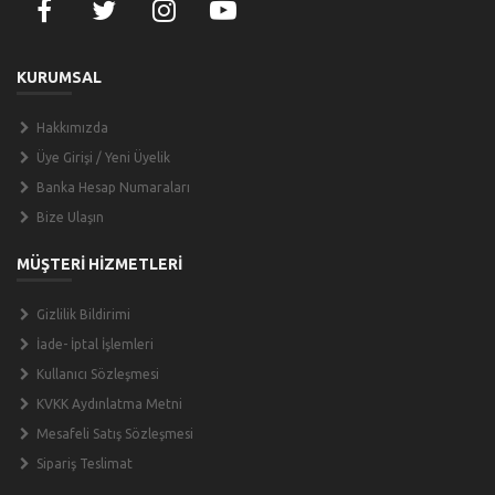
KURUMSAL
Hakkımızda
Üye Girişi / Yeni Üyelik
Banka Hesap Numaraları
Bize Ulaşın
MÜŞTERİ HİZMETLERİ
Gizlilik Bildirimi
İade- İptal İşlemleri
Kullanıcı Sözleşmesi
KVKK Aydınlatma Metni
Mesafeli Satış Sözleşmesi
Sipariş Teslimat