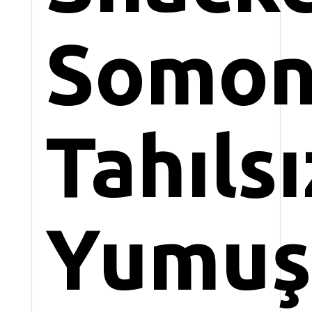
Somon
Tahılsı
Yumuş