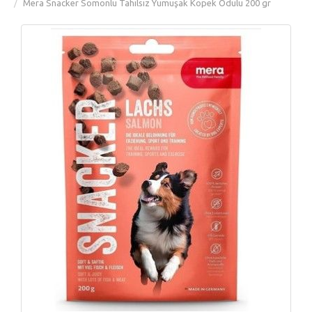
Mera Snacker Somonlu Tahılsız Yumuşak Köpek Ödülü 200 gr