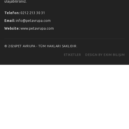
ulaşabilirsiniz.
Telefon:
0212 213 30 31
Email:
info@petavrupa.com
Website:
www.petavrupa.com
© 2026PET AVRUPA - TÜM HAKLARI SAKLIDIR.
ETIKETLER
DESIGN BY EXIM BILIŞIM