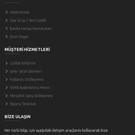
Hakkımızda
Üye Girişi / Yeni Üyelik
Banka Hesap Numaraları
Bize Ulaşın
MÜŞTERİ HİZMETLERİ
Gizlilik Bildirimi
İade- İptal İşlemleri
Kullanıcı Sözleşmesi
KVKK Aydınlatma Metni
Mesafeli Satış Sözleşmesi
Sipariş Teslimat
BİZE ULAŞIN
Her türlü bilgi, için aşağıdaki iletişim araçlarını kullanarak bize