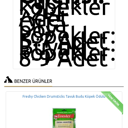
Küçük
köpekler
: 2-4
Adet
Orta
boy
köpekler:
5-7 Adet
Büyük
köpekler:
8-9 Adet
BENZER ÜRÜNLER
Freshy Chicken Drumsticks Tavuk Budu Köpek Ödülü