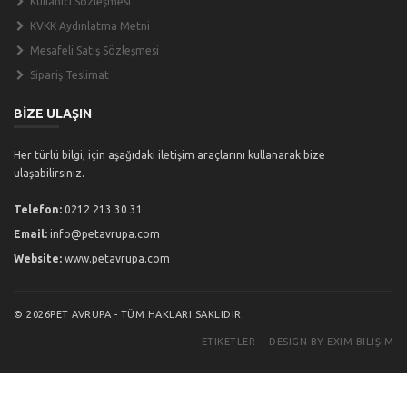
Kullanıcı Sözleşmesi
KVKK Aydınlatma Metni
Mesafeli Satış Sözleşmesi
Sipariş Teslimat
BİZE ULAŞIN
Her türlü bilgi, için aşağıdaki iletişim araçlarını kullanarak bize
ulaşabilirsiniz.
Telefon:
0212 213 30 31
Email:
info@petavrupa.com
Website:
www.petavrupa.com
© 2026PET AVRUPA - TÜM HAKLARI SAKLIDIR.
ETIKETLER
DESIGN BY EXIM BILIŞIM