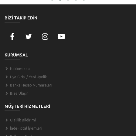
BİZİ TAKİP EDİN
KURUMSAL
Hakkımızda
Üye Girişi / Yeni Üyelik
Banka Hesap Numaraları
Bize Ulaşın
MÜŞTERİ HİZMETLERİ
Gizlilik Bildirimi
İade- İptal İşlemleri