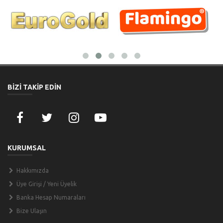
BİZİ TAKİP EDİN
KURUMSAL
Hakkımızda
Üye Girişi / Yeni Üyelik
Banka Hesap Numaraları
Bize Ulaşın