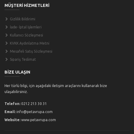
MÜŞTERİ HİZMETLERİ
Gizlilik Bildirimi
İade- İptal İşlemleri
Kullanıcı Sözleşmesi
KVKK Aydınlatma Metni
Mesafeli Satış Sözleşmesi
Sipariş Teslimat
BİZE ULAŞIN
Her türlü bilgi, için aşağıdaki iletişim araçlarını kullanarak bize
ulaşabilirsiniz.
Telefon:
0212 213 30 31
Email:
info@petavrupa.com
Website:
www.petavrupa.com