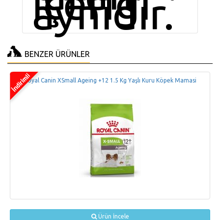
içeriği
aynıdır.
BENZER ÜRÜNLER
Royal Canin XSmall Ageing +12 1.5 Kg Yaşlı Kuru Köpek Mamasi
Ürün İncele