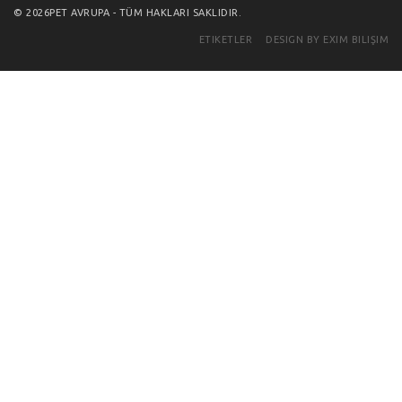
© 2026PET AVRUPA - TÜM HAKLARI SAKLIDIR.
ETIKETLER
DESIGN BY EXIM BILIŞIM