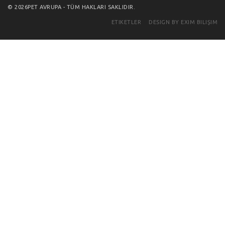
© 2026PET AVRUPA - TÜM HAKLARI SAKLIDIR.
ETIKETLER
DESIGN BY EXIM BILIŞIM