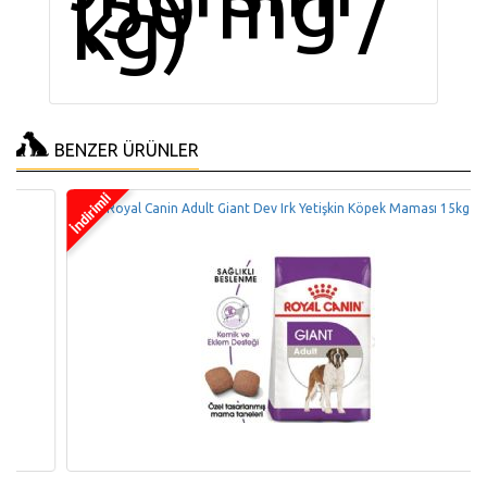
(50 mg /
kg)
BENZER ÜRÜNLER
Royal Canin Adult Giant Dev Irk Yetişkin Köpek Maması 15kg