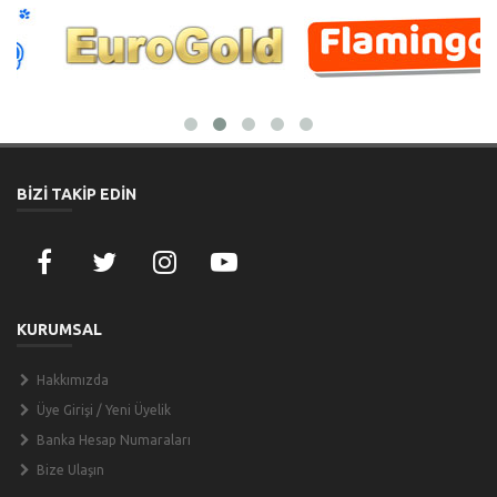
BİZİ TAKİP EDİN
KURUMSAL
Hakkımızda
Üye Girişi / Yeni Üyelik
Banka Hesap Numaraları
Bize Ulaşın