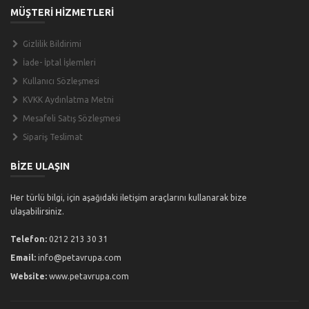
MÜŞTERİ HİZMETLERİ
Gizlilik Bildirimi
İade- İptal İşlemleri
Kullanıcı Sözleşmesi
KVKK Aydınlatma Metni
Mesafeli Satış Sözleşmesi
Sipariş Teslimat
BİZE ULAŞIN
Her türlü bilgi, için aşağıdaki iletişim araçlarını kullanarak bize
ulaşabilirsiniz.
Telefon:
0212 213 30 31
Email:
info@petavrupa.com
Website:
www.petavrupa.com