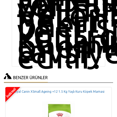
formü
edilmiş
Veteri
hekim
öneris
ve
kontr
kullan
öneml
tavsiy
edilir.
BENZER ÜRÜNLER
Royal Canin XSmall Ageing +12 1.5 Kg Yaşlı Kuru Köpek Mamasi