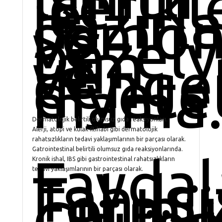
içerikl
iel
hazırl
somon
ve
bezely
tam
ve
dengel
diyete
mama
Dermatolojik belirtili olumsuz gıda reaksiyonları.
Alerji, atopi ve kulak iltihabı gibi dermatolojik
rahatsızlıkların tedavi yaklaşımlarının bir parçası olarak.
Gatrointestinal belirtili olumsuz gıda reaksiyonlarında.
Faydal
Kronik ishal, IBS gibi gastrointestinal rahatsızlıkların
Tahılsı
tedavi yaklaşımlarının bir parçası olarak.
Formü