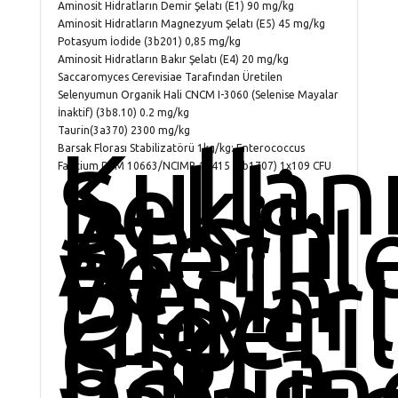
Aminosit Hidratların Demir Şelatı (E1) 90 mg/kg
Aminosit Hidratların Magnezyum Şelatı (E5) 45 mg/kg
Potasyum İodide (3b201) 0,85 mg/kg
Aminosit Hidratların Bakır Şelatı (E4) 20 mg/kg
Saccaromyces Cerevisiae Tarafından Üretilen
Selenyumun Organik Hali CNCM I-3060 (Selenise Mayalar
İnaktif) (3b8.10) 0.2 mg/kg
Taurin(3a370) 2300 mg/kg
Kullan
Barsak Florası Stabilizatörü 1kg/kg: Enterococcus
Şekli
Faecium DSM 10663/NCIMB 10415 (4b1707) 1x109 CFU
Besin
Alerjil
ve
Besin
Duyarlı
Gideri
6-8
hafta
boyun