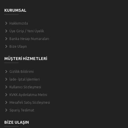
KURUMSAL
Hakkımızda
Üye Girişi / Yeni Üyelik
Banka Hesap Numaraları
Bize Ulaşın
MÜŞTERİ HİZMETLERİ
Gizlilik Bildirimi
İade- İptal İşlemleri
Kullanıcı Sözleşmesi
KVKK Aydınlatma Metni
Mesafeli Satış Sözleşmesi
Sipariş Teslimat
BİZE ULAŞIN