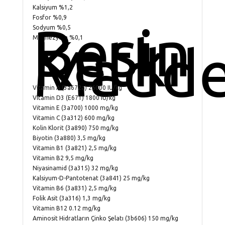
Kalsiyum %1,2
Fosfor %0,9
Besin
Sodyum %0,5
Katkı
Magnezyum %0,1
Madde
Vitamin A (3a672a) 26000 IU/kg
Vitamin D3 (E671) 1800 IU/kg
Vitamin E (3a700) 1000 mg/kg
Vitamin C (3a312) 600 mg/kg
Kolin Klorit (3a890) 750 mg/kg
Biyotin (3a880) 3,5 mg/kg
Vitamin B1 (3a821) 2,5 mg/kg
Vitamin B2 9,5 mg/kg
Niyasinamid (3a315) 32 mg/kg
Kalsiyum-D-Pantotenat (3a841) 25 mg/kg
Vitamin B6 (3a831) 2,5 mg/kg
Folik Asit (3a316) 1,3 mg/kg
Vitamin B12 0.12 mg/kg
Aminosit Hidratların Çinko Şelatı (3b606) 150 mg/kg