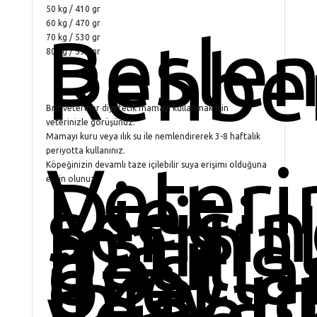
50 kg / 410 gr
60 kg / 470 gr
Besle
70 kg / 530 gr
Rehbe
80 kg / 590 gr
Brit veteriner diyetetik mamayı kullanmak için
veterinizle görüşünüz.
Mamayı kuru veya ılık su ile nemlendirerek 3-8 haftalık
periyotta kullanınız.
Veteri
Köpeğinizin devamlı taze içilebilir suya erişimi olduğuna
Diet
emin olunuz.
serisi
mamal
patili
dostla
özel
ihtiyaç
yöneli