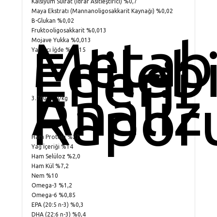
Kalsiyum Sülfat (İdrar Asitleştirici) %0,7
Maya Ekstratı (Mannanoligosakkarit Kaynağı) %0,02
B-Glukan %0,02
Fruktooligosakkarit %0,013
Metab
Mojave Yukka %0,013
Edilebi
Yalancı İğde %0,015
Enerji
Analiz
Rapor
3.760 kCal/kg
Ham Protein %27
Yağ İçeriği %14
Ham Selüloz %2,0
Ham Kül %7,2
Nem %10
Omega-3 %1,2
Omega-6 %0,85
EPA (20:5 n-3) %0,3
DHA (22:6 n-3) %0,4