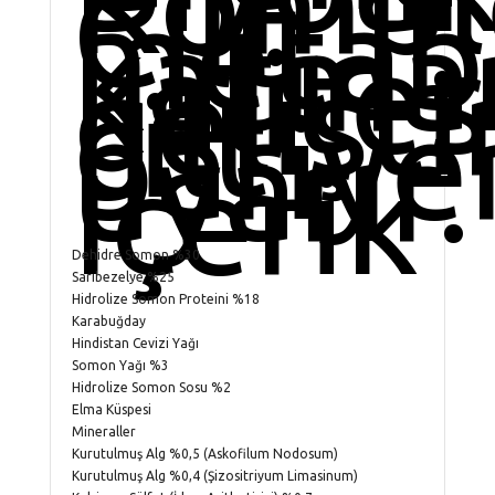
Kompl
Cilt
metabo
katma
kalites
geliştir
cilt
bariyer
uyarır.
İçerik
Dehidre Somon %30
Sarıbezelye %25
Hidrolize Somon Proteini %18
Karabuğday
Hindistan Cevizi Yağı
Somon Yağı %3
Hidrolize Somon Sosu %2
Elma Küspesi
Mineraller
Kurutulmuş Alg %0,5 (Askofilum Nodosum)
Kurutulmuş Alg %0,4 (Şizositriyum Limasinum)