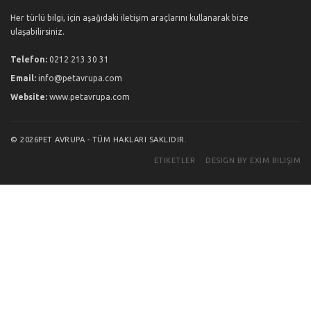
Her türlü bilgi, için aşağıdaki iletişim araçlarını kullanarak bize
ulaşabilirsiniz.
Telefon:
0212 213 30 31
Email:
info@petavrupa.com
Website:
www.petavrupa.com
© 2026PET AVRUPA - TÜM HAKLARI SAKLIDIR.
ETIKETLER
DESIGN BY EXIM BILIŞIM