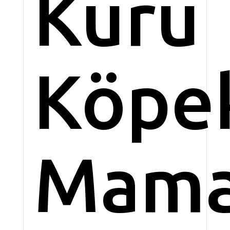
Kuru
Köpe
Mama