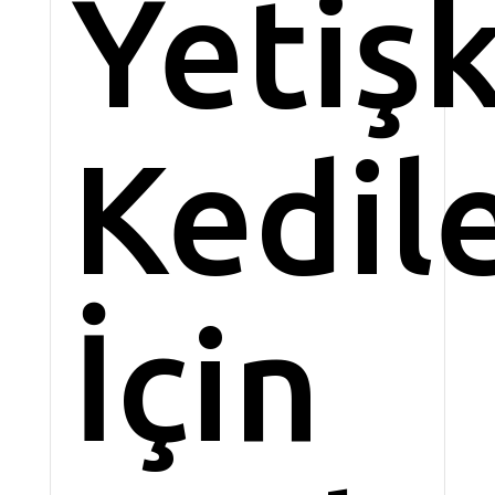
Yetiş
Kedil
İçin