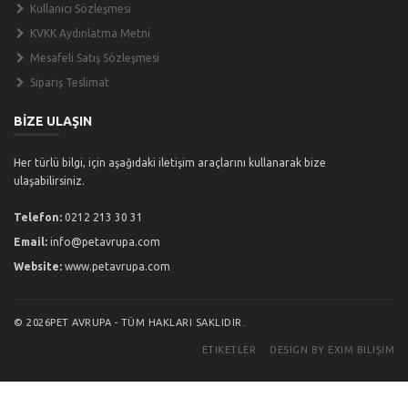
Kullanıcı Sözleşmesi
KVKK Aydınlatma Metni
Mesafeli Satış Sözleşmesi
Sipariş Teslimat
BİZE ULAŞIN
Her türlü bilgi, için aşağıdaki iletişim araçlarını kullanarak bize
ulaşabilirsiniz.
Telefon:
0212 213 30 31
Email:
info@petavrupa.com
Website:
www.petavrupa.com
© 2026PET AVRUPA - TÜM HAKLARI SAKLIDIR.
ETIKETLER
DESIGN BY EXIM BILIŞIM