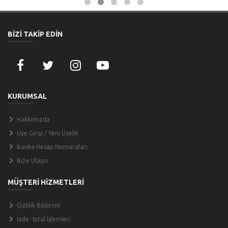
BİZİ TAKİP EDİN
KURUMSAL
Hakkımızda
Üye Girişi / Yeni Üyelik
Banka Hesap Numaraları
Bize Ulaşın
MÜŞTERİ HİZMETLERİ
Gizlilik Bildirimi
İade- İptal İşlemleri