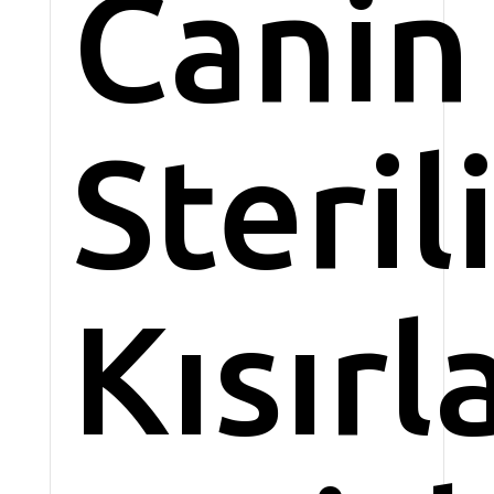
Canin
Steril
Kısırl