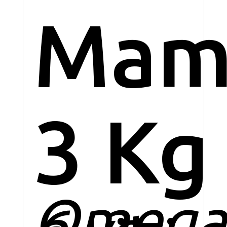
Mam
3 Kg
Omega