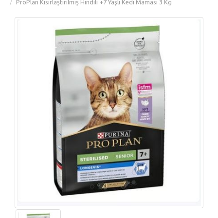
ProPlan Kısırlaştırılmış Hindili +7 Yaşlı Kedi Maması 3 Kg