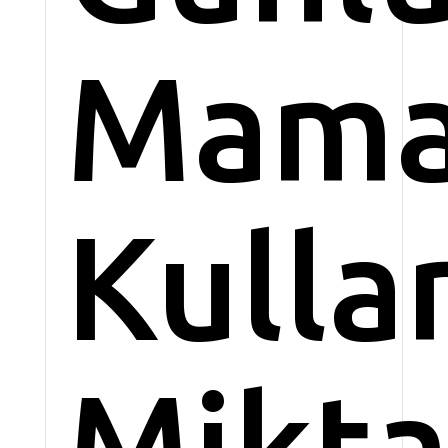
Mam
Kulla
Mikta