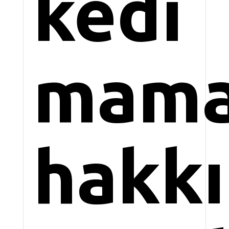
kedi
mama
hakk