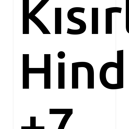
Kısır
Hindi
+7