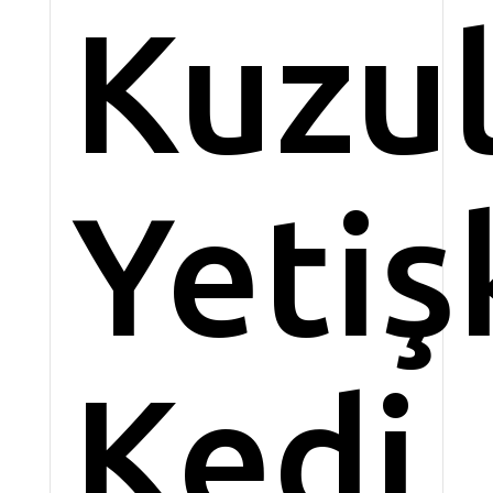
Kuzu
Yetiş
Kedi