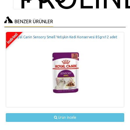
BENZER ÜRÜNLER
Royal Canin Sensory Smell Yetişkin Kedi Konservesi 85grx12 adet
Ürün İncele