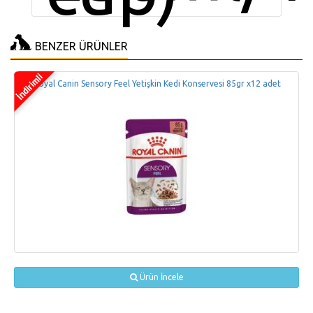
BENZER ÜRÜNLER
 Sensory Feel Yetişkin Kedi Konservesi 85gr x12 adet
Royal Canin Jelly K
Ürün İncele