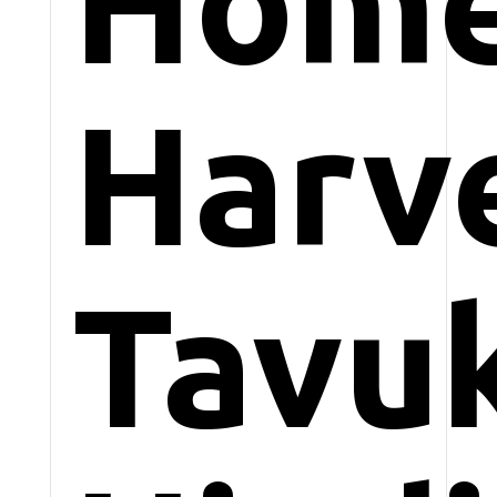
Home
Harv
Tavu