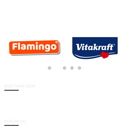
MARKALARIMIZ
BİZİ TAKİP EDİN
KURUMSAL