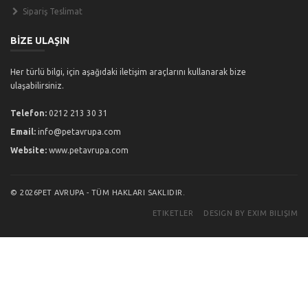
Sipariş Teslimat
BİZE ULAŞIN
Her türlü bilgi, için aşağıdaki iletişim araçlarını kullanarak bize
ulaşabilirsiniz.
Telefon:
0212 213 30 31
Email:
info@petavrupa.com
Website:
www.petavrupa.com
© 2026PET AVRUPA - TÜM HAKLARI SAKLIDIR.
ETIKETLER
DESIGN BY EXIM BILIŞIM