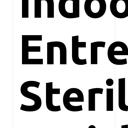
Indo
Entr
Steri