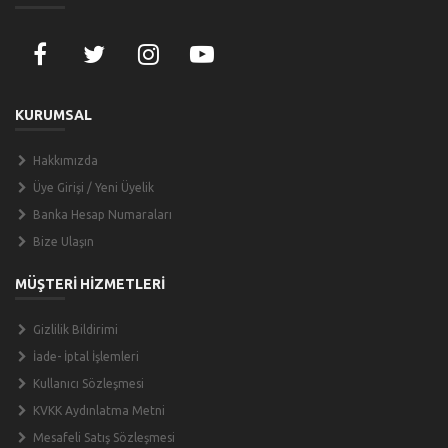
KURUMSAL
Hakkımızda
Üye Girişi / Yeni Üyelik
Banka Hesap Numaraları
Bize Ulaşın
MÜŞTERİ HİZMETLERİ
Gizlilik Bildirimi
İade- İptal İşlemleri
Kullanıcı Sözleşmesi
KVKK Aydınlatma Metni
Mesafeli Satış Sözleşmesi