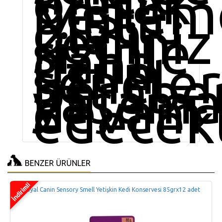
olarak
besleme
Mutlu
olan
kediniz
sizinle
daha
uzun
seneler
berabe
yaşama
devam
edecekt
BENZER ÜRÜNLER
Royal Canin Sensory Smell Yetişkin Kedi Konservesi 85grx12 adet