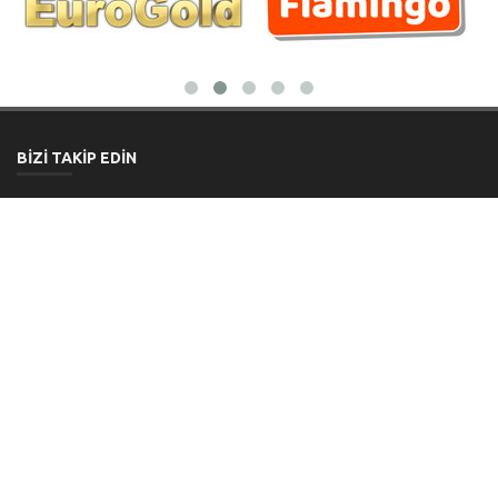
BİZİ TAKİP EDİN
KURUMSAL
Hakkımızda
Üye Girişi / Yeni Üyelik
Banka Hesap Numaraları
Bize Ulaşın
MÜŞTERİ HİZMETLERİ