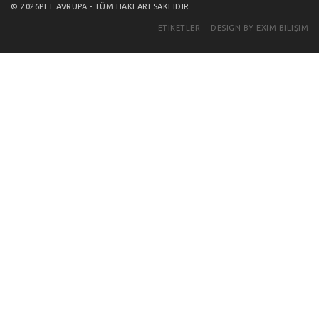
© 2026PET AVRUPA - TÜM HAKLARI SAKLIDIR.
ETIKETLER
DESIGN BY EXIM BILIŞIM