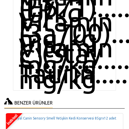
D3
(E671).....
IU/kg
Vitamin
E
(3a700)....
mg/kg
Vitamin
C (Stay
C)..........
mg/kg
Taurin......
mg/kg
BENZER ÜRÜNLER
Royal Canin Sensory Smell Yetişkin Kedi Konservesi 85grx12 adet