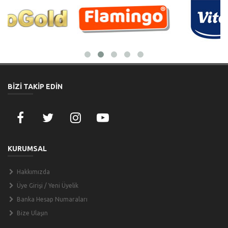
BİZİ TAKİP EDİN
KURUMSAL
Hakkımızda
Üye Girişi / Yeni Üyelik
Banka Hesap Numaraları
Bize Ulaşın