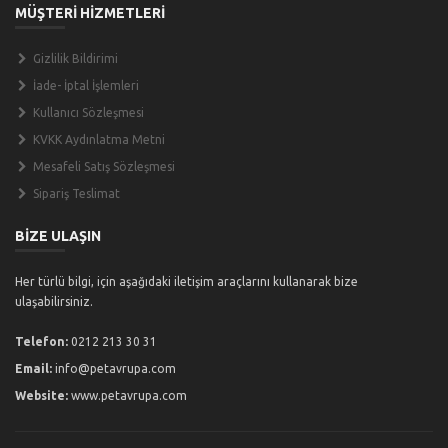
MÜŞTERİ HİZMETLERİ
Gizlilik Bildirimi
İade- İptal İşlemleri
Kullanıcı Sözleşmesi
KVKK Aydınlatma Metni
Mesafeli Satış Sözleşmesi
Sipariş Teslimat
BİZE ULAŞIN
Her türlü bilgi, için aşağıdaki iletişim araçlarını kullanarak bize
ulaşabilirsiniz.
Telefon:
0212 213 30 31
Email:
info@petavrupa.com
Website:
www.petavrupa.com