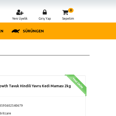
0
Yeni Üyelik
Giriş Yap
Sepetim
EN
SÜRÜNGEN
rowth Tavuk Hindili Yavru Kedi Maması 2kg
8595602540679
ritcare