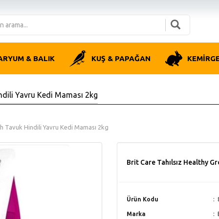
ARYUM & BALIK
KUŞ & PAPAĞAN
KEMİRG
indili Yavru Kedi Maması 2kg
th Tavuk Hindili Yavru Kedi Maması 2kg
Brit Care Tahılsız Healthy G
Ürün Kodu
Marka
B