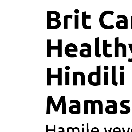
Brit Ca
Health
Hindili
Maması
Hamile veya