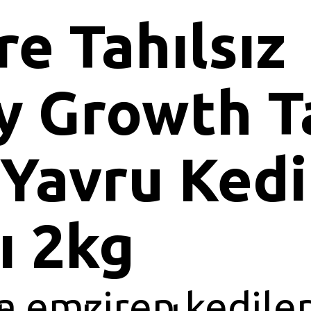
re Tahılsız
y Growth T
 Yavru Kedi
 2kg
 emziren kediler