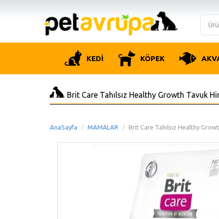
KEDİ
KÖPEK
AKV
Brit Care Tahılsız Healthy Growth Tavuk H
AnaSayfa
MAMALAR
Brit Care Tahılsız Healthy Grow