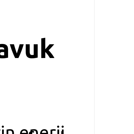
avuk
in enerji