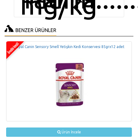
mg/kg
BENZER ÜRÜNLER
Royal Canin Sensory Smell Yetişkin Kedi Konservesi 85grx12 adet
Ürün İncele