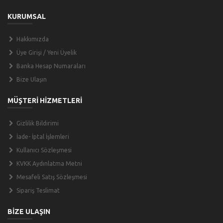
KURUMSAL
Hakkımızda
Üye Girişi / Yeni Üyelik
Banka Hesap Numaraları
Bize Ulaşın
MÜŞTERİ HİZMETLERİ
Gizlilik Bildirimi
İade- İptal İşlemleri
Kullanıcı Sözleşmesi
KVKK Aydınlatma Metni
Mesafeli Satış Sözleşmesi
Sipariş Teslimat
BİZE ULAŞIN