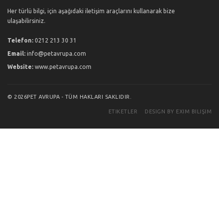
Her türlü bilgi, için aşağıdaki iletişim araçlarını kullanarak bize
ulaşabilirsiniz.
Telefon:
0212 213 30 31
Email:
info@petavrupa.com
Website:
www.petavrupa.com
© 2026PET AVRUPA - TÜM HAKLARI SAKLIDIR.
ETIKETLER
DESIGN BY EXIM BILIŞIM