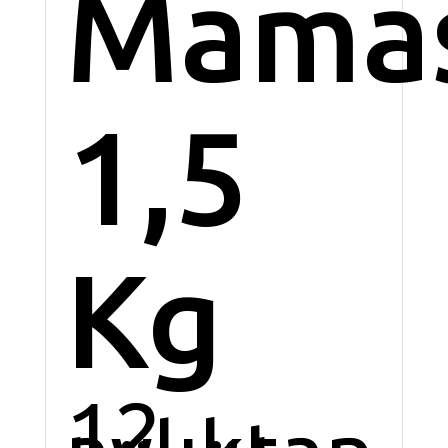
Mama
1,5
Kg
12