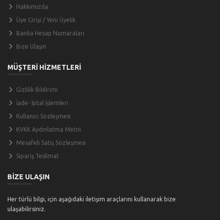
Hakkımızda
Üye Girişi / Yeni Üyelik
Banka Hesap Numaraları
Bize Ulaşın
MÜŞTERİ HİZMETLERİ
Gizlilik Bildirimi
İade- İptal İşlemleri
Kullanıcı Sözleşmesi
KVKK Aydınlatma Metni
Mesafeli Satış Sözleşmesi
Sipariş Teslimat
BİZE ULAŞIN
Her türlü bilgi, için aşağıdaki iletişim araçlarını kullanarak bize
ulaşabilirsiniz.