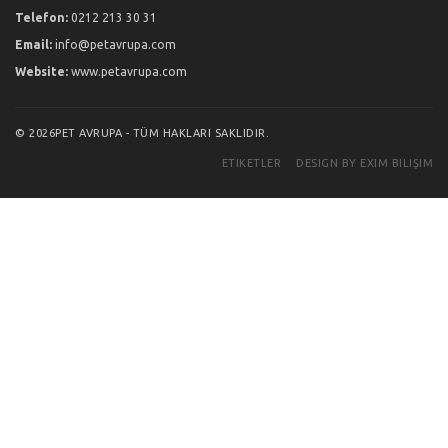
Telefon:
0212 213 30 31
Email:
info@petavrupa.com
Website:
www.petavrupa.com
© 2026PET AVRUPA - TÜM HAKLARI SAKLIDIR.
ETIKETLER
DESIGN BY EXIM BILIŞIM