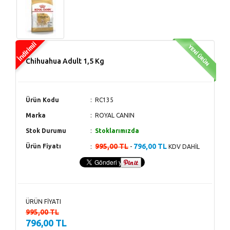
Chihuahua Adult 1,5 Kg
Ürün Kodu
RC135
Marka
ROYAL CANIN
Stok Durumu
Stoklarımızda
995,00 TL
796,00 TL
Ürün Fiyatı
-
KDV DAHİL
ÜRÜN FİYATI
995,00 TL
796,00 TL