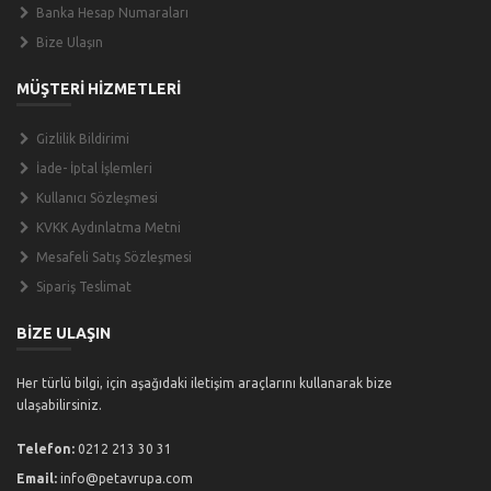
Banka Hesap Numaraları
Bize Ulaşın
MÜŞTERİ HİZMETLERİ
Gizlilik Bildirimi
İade- İptal İşlemleri
Kullanıcı Sözleşmesi
KVKK Aydınlatma Metni
Mesafeli Satış Sözleşmesi
Sipariş Teslimat
BİZE ULAŞIN
Her türlü bilgi, için aşağıdaki iletişim araçlarını kullanarak bize
ulaşabilirsiniz.
Telefon:
0212 213 30 31
Email:
info@petavrupa.com