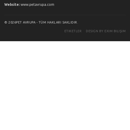
Website:
www.petavrupa.com
© 2026PET AVRUPA - TÜM HAKLARI SAKLIDIR.
ETIKETLER
DESIGN BY EXIM BILIŞIM