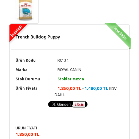
French Bulldog Puppy
Ürün Kodu
RC134
Marka
ROYAL CANIN
Stok Durumu
Stoklarımızda
1.850,00 TL
1.480,00 TL
Ürün Fiyatı
-
KDV
DAHİL
ÜRÜN FİYATI
1.850,00 TL