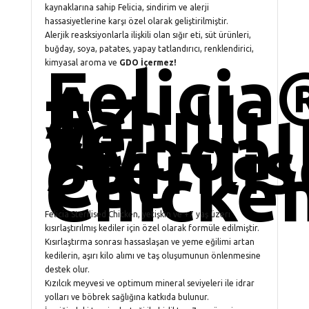
kaynaklarına sahip Felicia, sindirim ve alerji
hassasiyetlerine karşı özel olarak geliştirilmiştir.
Alerjik reasksiyonlarla ilişkili olan sığır eti, süt ürünleri,
buğday, soya, patates, yapay tatlandırıcı, renklendirici,
Felicia
kimyasal aroma ve
GDO İçermez!
Az
Tahıllı
ve
Hypoal
Sterili
Cat
Chicke
Felicia Sterilised Chicken, yetişkin ve +7 yaş üzeri
kısırlaştırılmış kediler için özel olarak formüle edilmiştir.
Kısırlaştırma sonrası hassaslaşan ve yeme eğilimi artan
kedilerin, aşırı kilo alımı ve taş oluşumunun önlenmesine
destek olur.
Kızılcık meyvesi ve optimum mineral seviyeleri ile idrar
yolları ve böbrek sağlığına katkıda bulunur.