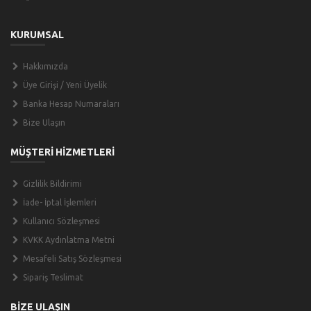
KURUMSAL
Hakkımızda
Üye Girişi / Yeni Üyelik
Banka Hesap Numaraları
Bize Ulaşın
MÜŞTERİ HİZMETLERİ
Gizlilik Bildirimi
İade- İptal İşlemleri
Kullanıcı Sözleşmesi
KVKK Aydınlatma Metni
Mesafeli Satış Sözleşmesi
Sipariş Teslimat
BİZE ULAŞIN