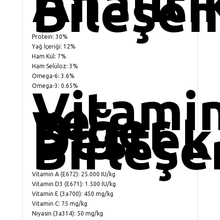
Analiti
Bileşen
Protein: 30%
Yağ İçeriği: 12%
Ham Kül: 7%
Ham Selüloz: 3%
Omega-6: 3.6%
Vitami
Omega-3: 0.65%
ve
Diğer
Destek
Birleşe
Vitamin A (E672): 25.000 IU/kg
Vitamin D3 (E671): 1.500 IU/kg
Vitamin E (3a700): 450 mg/kg
Vitamin C: 75 mg/kg
Niyasin (3a314): 50 mg/kg