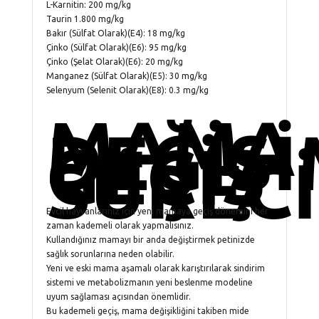
L-Karnitin: 200 mg/kg
Taurin 1.800 mg/kg
Bakır (Sülfat Olarak)(E4): 18 mg/kg
Çinko (Sülfat Olarak)(E6): 95 mg/kg
Çinko (Şelat Olarak)(E6): 20 mg/kg
Manganez (Sülfat Olarak)(E5): 30 mg/kg
Selenyum (Selenit Olarak)(E8): 0.3 mg/kg
MAMA
DEĞİŞ
GEÇİŞ
SÜRECİ
Evcil hayvanlarınız için yeni mamaya geçiş dönemini her
zaman kademeli olarak yapmalısınız.
Kullandığınız mamayı bir anda değiştirmek petinizde
sağlık sorunlarına neden olabilir.
Yeni ve eski mama aşamalı olarak karıştırılarak sindirim
sistemi ve metabolizmanın yeni beslenme modeline
uyum sağlaması açısından önemlidir.
Bu kademeli geçiş, mama değişikliğini takiben mide