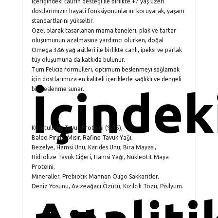
İçeriğindeki taurin desteği ile birlikte +7 yaş üzeri
dostlarımızın hayati fonksiyonunlarını koruyarak, yaşam
standartlarını yükseltir.
Özel olarak tasarlanan mama taneleri, plak ve tartar
oluşumunun azalmasına yardımcı olurken, doğal
Omega 3&6 yağ asitleri ile birlikte canlı, ipeksi ve parlak
tüy oluşumuna da katkıda bulunur.
Tüm Felicia formülleri, optimum beslenmeyi sağlamak
için dostlarımıza en kaliteli içeriklerle sağlıklı ve dengeli
İçindek
bir beslenme sunar.
Kurutulmuş Tavuk Proteini (%35),
Baldo Pirinç, Mısır, Rafine Tavuk Yağı,
Bezelye, Hamsi Unu, Karides Unu, Bira Mayası,
Hidrolize Tavuk Ciğeri, Hamsi Yağı, Nükleotit Maya
Proteini,
Mineraller, Prebiotik Mannan Oligo Sakkaritler,
Deniz Yosunu, Avizeağacı Özütü, Kızılcık Tozu, Pisilyum.