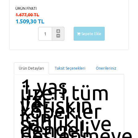
ÜRÜN FİYATI
1.677,00 TL
1.509,30 TL
Sepete Ekle
Ürün Detayları
Taksit Seçenekleri
Önerileriniz
1 yaş
üzeri tüm
ırk,
yetişkin
köpekler
için
sağlıklı ve
dengeli
beslenmeye