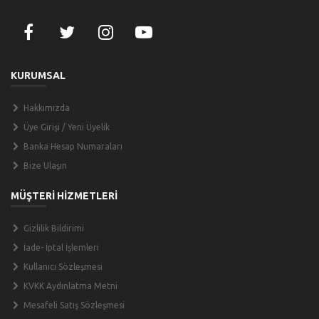
KURUMSAL
Hakkımızda
Üye Girişi / Yeni Üyelik
Banka Hesap Numaraları
Bize Ulaşın
MÜŞTERİ HİZMETLERİ
Gizlilik Bildirimi
İade- İptal İşlemleri
Kullanıcı Sözleşmesi
KVKK Aydınlatma Metni
Mesafeli Satış Sözleşmesi