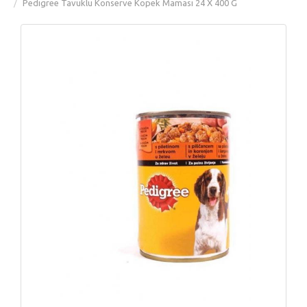
Pedigree Tavuklu Konserve Köpek Maması 24 X 400 G