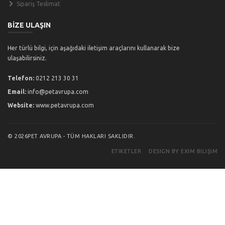
Sipariş Teslimat
BİZE ULAŞIN
Her türlü bilgi, için aşağıdaki iletişim araçlarını kullanarak bize
ulaşabilirsiniz.
Telefon:
0212 213 30 31
Email:
info@petavrupa.com
Website:
www.petavrupa.com
© 2026PET AVRUPA - TÜM HAKLARI SAKLIDIR.
ETIKETLER
DESIGN BY EXIM BILIŞIM