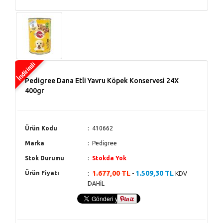
Pedigree Dana Etli Yavru Köpek Konservesi 24X
400gr
Ürün Kodu
410662
Marka
Pedigree
Stok Durumu
Stokda Yok
1.677,00 TL
1.509,30 TL
Ürün Fiyatı
-
KDV
DAHİL