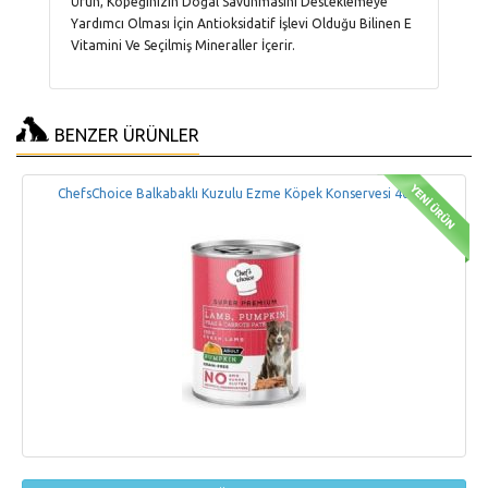
Ürün, Köpeğinizin Doğal Savunmasını Desteklemeye
Yardımcı Olması İçin Antioksidatif İşlevi Olduğu Bilinen E
Vitamini Ve Seçilmiş Mineraller İçerir.
BENZER ÜRÜNLER
ChefsChoice Balkabaklı Kuzulu Ezme Köpek Konservesi 400Gr
Chef