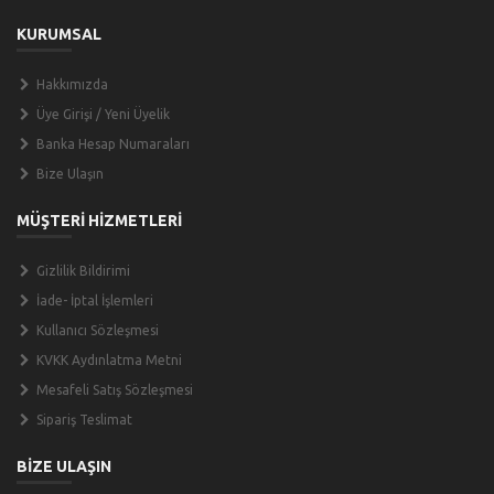
KURUMSAL
Hakkımızda
Üye Girişi / Yeni Üyelik
Banka Hesap Numaraları
Bize Ulaşın
MÜŞTERİ HİZMETLERİ
Gizlilik Bildirimi
İade- İptal İşlemleri
Kullanıcı Sözleşmesi
KVKK Aydınlatma Metni
Mesafeli Satış Sözleşmesi
Sipariş Teslimat
BİZE ULAŞIN