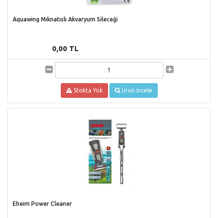
Aquawing Mıknatıslı Akvaryum Sileceği
0,00 TL
Stokta Yok
Ürün İncele
Eheim Power Cleaner