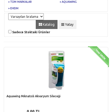
» TÜM MARKALAR
» AQUAWING
» EHEIM
Katalog
Yatay
Sadece Stoktaki Ürünler
Aquawing Mıknatıslı Akvaryum Sileceği
0,00 TL