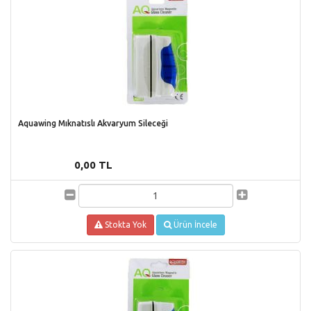
Aquawing Mıknatıslı Akvaryum Sileceği
0,00 TL
Stokta Yok
Ürün İncele