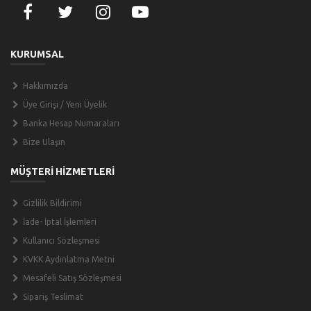
KURUMSAL
Hakkımızda
Üye Girişi / Yeni Üyelik
Banka Hesap Numaraları
Bize Ulaşın
MÜŞTERİ HİZMETLERİ
Gizlilik Bildirimi
İade- İptal İşlemleri
Kullanıcı Sözleşmesi
KVKK Aydınlatma Metni
Mesafeli Satış Sözleşmesi
Sipariş Teslimat