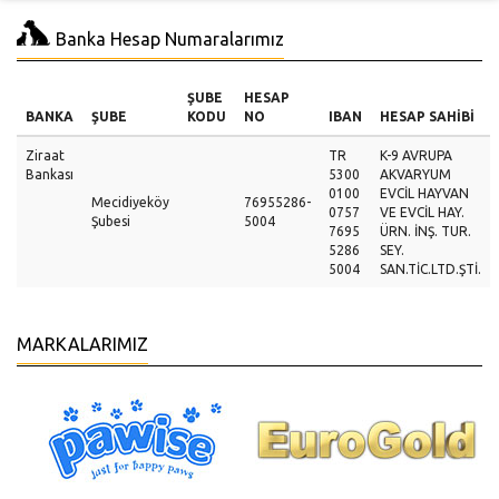
Banka Hesap Numaralarımız
ŞUBE
HESAP
BANKA
ŞUBE
KODU
NO
IBAN
HESAP SAHİBİ
Ziraat
TR
K-9 AVRUPA
Bankası
5300
AKVARYUM
0100
EVCİL HAYVAN
Mecidiyeköy
76955286-
0757
VE EVCİL HAY.
Şubesi
5004
7695
ÜRN. İNŞ. TUR.
5286
SEY.
5004
SAN.TİC.LTD.ŞTİ.
MARKALARIMIZ