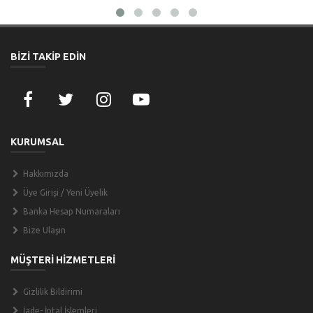
BİZİ TAKİP EDİN
KURUMSAL
Hakkımızda
Üye Girişi / Yeni Üyelik
Banka Hesap Numaraları
Bize Ulaşın
MÜŞTERİ HİZMETLERİ
Gizlilik Bildirimi
İade- İptal İşlemleri