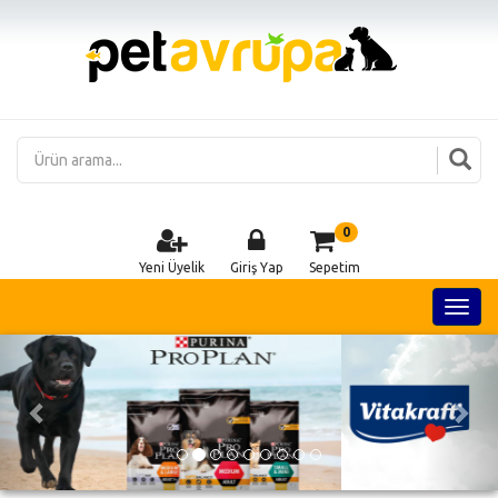
0
Yeni Üyelik
Giriş Yap
Sepetim