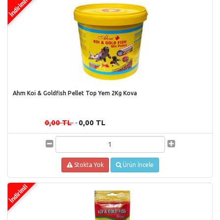
Ahm Koi & Goldfish Pellet Top Yem 2Kg Kova
0,00 TL
0,00 TL
-
Stokta Yok
Ürün İncele