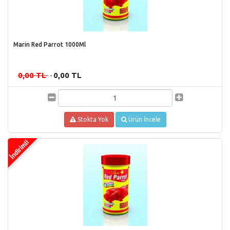
Marin Red Parrot 1000Ml
0,00 TL
0,00 TL
-
Stokta Yok
Ürün İncele