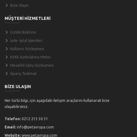
Bize Ulaşın
MÜŞTERİ HİZMETLERİ
Gizlilik Bildirimi
İade- İptal İşlemleri
Kullanıcı Sözleşmesi
KVKK Aydınlatma Metni
Mesafeli Satış Sözleşmesi
Sipariş Teslimat
BİZE ULAŞIN
Her türlü bilgi, için aşağıdaki iletişim araçlarını kullanarak bize
ulaşabilirsiniz.
Telefon:
0212 213 30 31
Email:
info@petavrupa.com
Website:
www.petavrupa.com