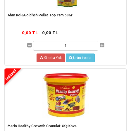
Ahm Koi&Goldfish Pellet Top Yem 50Gr
0,00 TL
0,00 TL
-
Stokta Yok
Ürün İncele
Marin Healthy Growvth Granulat 4Kg Kova