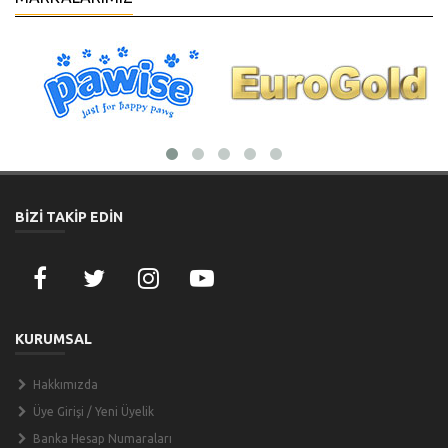
BİZİ TAKİP EDİN
KURUMSAL
Hakkımızda
Üye Girişi / Yeni Üyelik
Banka Hesap Numaraları