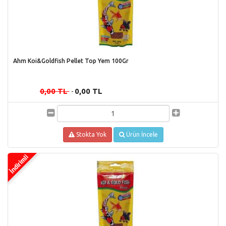
Ahm Koi&Goldfish Pellet Top Yem 100Gr
0,00 TL
0,00 TL
-
Stokta Yok
Ürün İncele