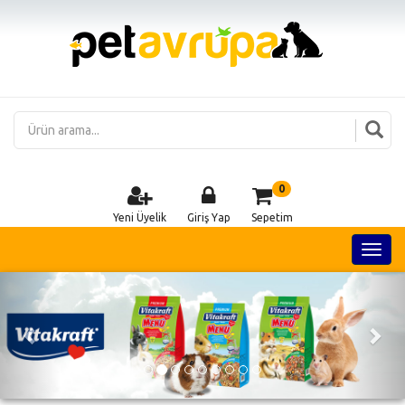
0
Yeni Üyelik
Giriş Yap
Sepetim