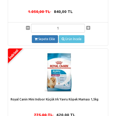
1.050,00 TL
840,00 TL
-
Sepete Ekle
Ürün İncele
Royal Canin Mini Indoor Küçük Irk Yavru Köpek Maması 1,5kg
775,00 TL
620,00 TL
-