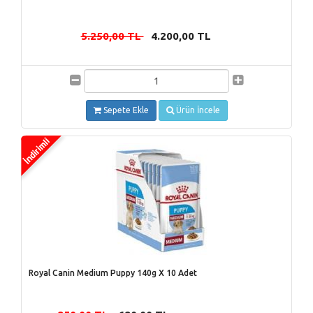
5.250,00 TL
4.200,00 TL
-
Sepete Ekle
Ürün İncele
Royal Canin Medium Puppy 140g X 10 Adet